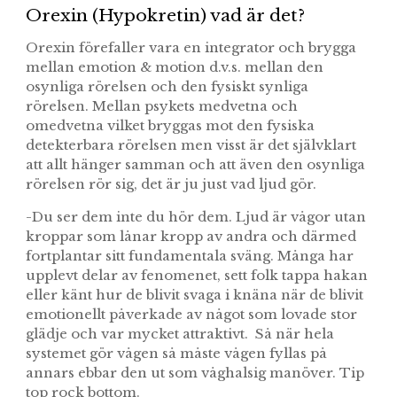
Orexin (Hypokretin) vad är det?
Orexin förefaller vara en integrator och brygga
mellan emotion & motion d.v.s. mellan den
osynliga rörelsen och den fysiskt synliga
rörelsen. Mellan psykets medvetna och
omedvetna vilket bryggas mot den fysiska
detekterbara rörelsen men visst är det självklart
att allt hänger samman och att även den osynliga
rörelsen rör sig, det är ju just vad ljud gör.
-Du ser dem inte du hör dem. Ljud är vågor utan
kroppar som lånar kropp av andra och därmed
fortplantar sitt fundamentala sväng. Många har
upplevt delar av fenomenet, sett folk tappa hakan
eller känt hur de blivit svaga i knäna när de blivit
emotionellt påverkade av något som lovade stor
glädje och var mycket attraktivt. Så när hela
systemet gör vågen så måste vågen fyllas på
annars ebbar den ut som våghalsig manöver. Tip
top rock bottom.